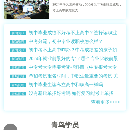
2024中考又迎来变动，550分以下考生略显尴尬，
考上高中的难度大
初中毕业成绩不好考不上高中？选择读职业
新闻资讯
学校？
中考分流，初中毕业读职校怎么样？
新闻资讯
初中考不上高中咋办？中考成绩差的孩子如
新闻资讯
何选择学校？
2024年就业前景好的专业 哪个专业比较前景
新闻资讯
比较好赚钱多？
中专考大专需要考哪些科目（中专报考大专
青鸟问答
的条件介绍）
单招考试报名时间，中职生最重要的考试 关
青鸟问答
乎升学读大学
初中毕业生读私立高中和职高一样吗
青鸟问答
没有基础单招好考吗 如何复习能考上单招
青鸟问答
查看更多>>>>
青鸟学员