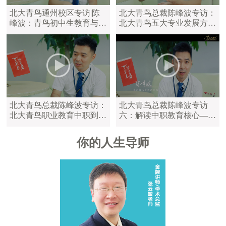
北大青鸟通州校区专访|陈
北大青鸟总裁陈峰波专访：
峰波：青鸟初中生教育与中
北大青鸟五大专业发展方
职教育区别
向，满足学员不同学习需求
北大青鸟总裁陈峰波专访：
北大青鸟总裁陈峰波专访
北大青鸟职业教育中职到大
六：解读中职教育核心——
学，满足不同年龄的学员
陪伴是最长情的告白
你的人生导师