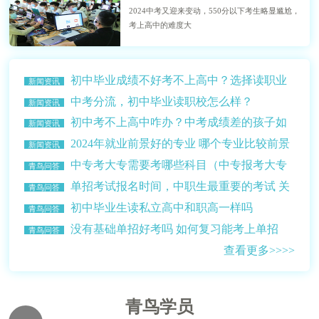
2024中考又迎来变动，550分以下考生略显尴尬，
考上高中的难度大
初中毕业成绩不好考不上高中？选择读职业
新闻资讯
学校？
中考分流，初中毕业读职校怎么样？
新闻资讯
初中考不上高中咋办？中考成绩差的孩子如
新闻资讯
何选择学校？
2024年就业前景好的专业 哪个专业比较前景
新闻资讯
比较好赚钱多？
中专考大专需要考哪些科目（中专报考大专
青鸟问答
的条件介绍）
单招考试报名时间，中职生最重要的考试 关
青鸟问答
乎升学读大学
初中毕业生读私立高中和职高一样吗
青鸟问答
没有基础单招好考吗 如何复习能考上单招
青鸟问答
查看更多>>>>
青鸟学员