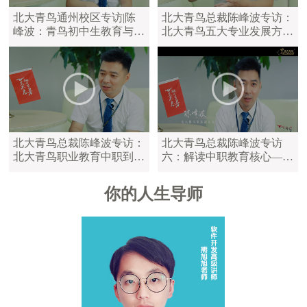
北大青鸟通州校区专访|陈
北大青鸟总裁陈峰波专访：
峰波：青鸟初中生教育与中
北大青鸟五大专业发展方
职教育区别
向，满足学员不同学习需求
北大青鸟总裁陈峰波专访：
北大青鸟总裁陈峰波专访
北大青鸟职业教育中职到大
六：解读中职教育核心——
学，满足不同年龄的学员
陪伴是最长情的告白
你的人生导师