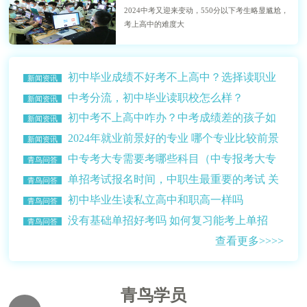
2024中考又迎来变动，550分以下考生略显尴尬，
考上高中的难度大
初中毕业成绩不好考不上高中？选择读职业
新闻资讯
学校？
中考分流，初中毕业读职校怎么样？
新闻资讯
初中考不上高中咋办？中考成绩差的孩子如
新闻资讯
何选择学校？
2024年就业前景好的专业 哪个专业比较前景
新闻资讯
比较好赚钱多？
中专考大专需要考哪些科目（中专报考大专
青鸟问答
的条件介绍）
单招考试报名时间，中职生最重要的考试 关
青鸟问答
乎升学读大学
初中毕业生读私立高中和职高一样吗
青鸟问答
没有基础单招好考吗 如何复习能考上单招
青鸟问答
查看更多>>>>
青鸟学员