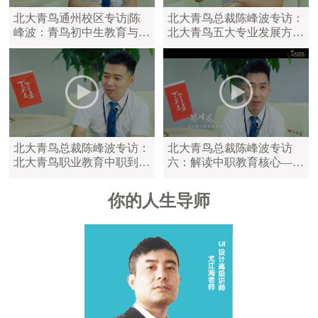
北大青鸟通州校区专访|陈
北大青鸟总裁陈峰波专访：
峰波：青鸟初中生教育与中
北大青鸟五大专业发展方
职教育区别
向，满足学员不同学习需求
北大青鸟总裁陈峰波专访：
北大青鸟总裁陈峰波专访
北大青鸟职业教育中职到大
六：解读中职教育核心——
学，满足不同年龄的学员
陪伴是最长情的告白
你的人生导师