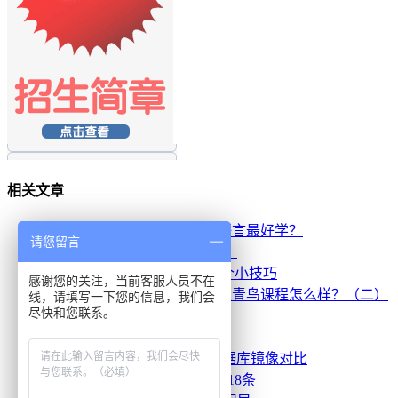
相关文章
·
北大青鸟Java、.NET：哪个语言最好学？
请您留言
·
如何在Win 7中开启梦幻桌面？
·
安全设置微软IIS服务器的三个小技巧
感谢您的关注，当前客服人员不在
·
北京北大青鸟校区解答：北大青鸟课程怎么样？（二）
线，请填写一下您的信息，我们会
尽快和您联系。
·
电脑为何通电后自动启动
·
SQL Server使用介绍（一）
·
Oracle数据库与SQL Server数据库镜像对比
·
北大青鸟ACCP课程学习经验18条