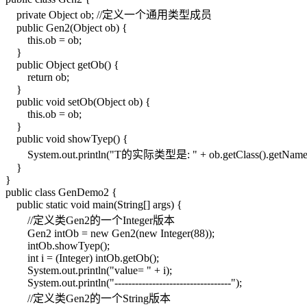
private Object ob; //定义一个通用类型成员
public Gen2(Object ob) {
this.ob = ob;
}
public Object getOb() {
return ob;
}
public void setOb(Object ob) {
this.ob = ob;
}
public void showTyep() {
System.out.println("T的实际类型是: " + ob.getClass().getName(
}
}
public class GenDemo2 {
public static void main(String[] args) {
//定义类Gen2的一个Integer版本
Gen2 intOb = new Gen2(new Integer(88));
intOb.showTyep();
int i = (Integer) intOb.getOb();
System.out.println("value= " + i);
System.out.println("----------------------------------");
//定义类Gen2的一个String版本