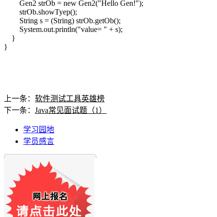
Gen2 strOb = new Gen2("Hello Gen!");
strOb.showTyep();
String s = (String) strOb.getOb();
System.out.println("value= " + s);
}
}
上一条：
软件测试工具英雄榜
下一条：
Java常见面试题（1）
学习园地
学员感言