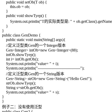
public void setOb(T ob) {
this.ob = ob;
}
public void showTyep() {
System.out.println("T的实际类型是: " + ob.getClass().getName(
}
}
public class GenDemo {
public static void main(String[] args){
//定义泛型类Gen的一个Integer版本
Gen<Integer> intOb=new Gen<Integer>(88);
intOb.showTyep();
int i= intOb.getOb();
System.out.println("value= " + i);
System.out.println("----------------------------------");
//定义泛型类Gen的一个String版本
Gen<String> strOb=new Gen<String>("Hello Gen!");
strOb.showTyep();
String s=strOb.getOb();
System.out.println("value= " + s);
}
}
例子二：没有使用泛型
public class Gen2 {