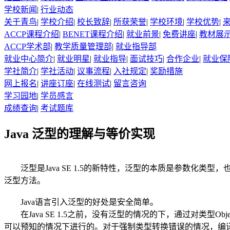
学校新闻
|
行业动态
关于青鸟
|
学校介绍
|
校长致辞
|
所获荣誉
|
学校环境
|
学校优势
|
ACCP课程介绍
|
BENET课程介绍
|
就业前景
|
免费讲座
|
教材展
ACCP学术部
|
教学质量管理部
|
就业指导部
就业中心简介
|
就业明星
|
就业指导
|
面试技巧
|
合作企业
|
就业保
学社简介
|
学社活动
|
议事流程
|
入社规定
|
奖励措施
网上报名
|
讲座订座
|
在线测试
|
留言咨询
学习园地
|
学员感言
成绩查询
|
考试题库
Java 泛型的理解与等价实现
泛型是Java SE 1.5的新特性，泛型的本质是参数化
泛型方法。
Java语言引入泛型的好处是安全简单。
在Java SE 1.5之前，没有泛型的情况的下，通过对类型
可以预知的情况下进行的。对于强制类型转换错误的情况，编