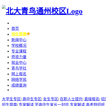
首页
招生简章
新闻中心
学校概况
专业课程
师资力量
就业中心
青鸟学社
网上报名
网络学苑
成绩查询
大学生专区
|
高中生专区
|
女生专区
|
在职人士提升
|
直接报名
|
招
招生简章
|
专家解读
至高中生家长一封信
专家解读
高考特招班