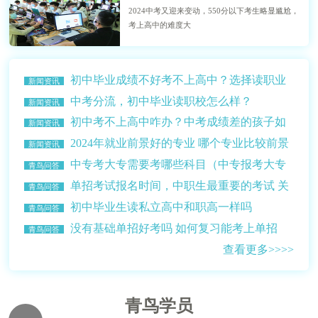
2024中考又迎来变动，550分以下考生略显尴尬，
考上高中的难度大
初中毕业成绩不好考不上高中？选择读职业
新闻资讯
学校？
中考分流，初中毕业读职校怎么样？
新闻资讯
初中考不上高中咋办？中考成绩差的孩子如
新闻资讯
何选择学校？
2024年就业前景好的专业 哪个专业比较前景
新闻资讯
比较好赚钱多？
中专考大专需要考哪些科目（中专报考大专
青鸟问答
的条件介绍）
单招考试报名时间，中职生最重要的考试 关
青鸟问答
乎升学读大学
初中毕业生读私立高中和职高一样吗
青鸟问答
没有基础单招好考吗 如何复习能考上单招
青鸟问答
查看更多>>>>
青鸟学员