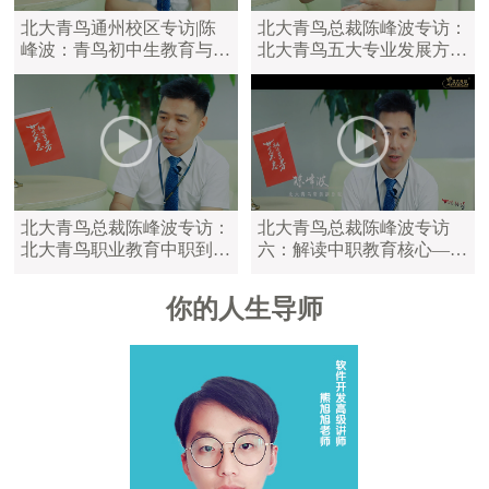
北大青鸟通州校区专访|陈
北大青鸟总裁陈峰波专访：
峰波：青鸟初中生教育与中
北大青鸟五大专业发展方
职教育区别
向，满足学员不同学习需求
北大青鸟总裁陈峰波专访：
北大青鸟总裁陈峰波专访
北大青鸟职业教育中职到大
六：解读中职教育核心——
学，满足不同年龄的学员
陪伴是最长情的告白
你的人生导师